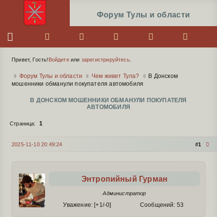
Форум Тулы и области
Меню навигации
Привет, Гость!
Войдите
или
зарегистрируйтесь
.
Информация о пользователе
Вы здесь
Форум Тулы и области
Чем живет Тула?
В Донском
мошенники обманули покупателя автомобиля
В ДОНСКОМ МОШЕННИКИ ОБМАНУЛИ ПОКУПАТЕЛЯ
АВТОМОБИЛЯ
1
Страница:
Сообщений
1 страница 1 из 1
2025-11-10 20:49:24
1
Автор:
Энтропийный Гурман
Администратор
Уважение:
[+1/-0]
Сообщений:
53