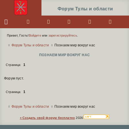
Форум Тулы и области
Меню навигации
Привет, Гость!
Войдите
или
зарегистрируйтесь
.
Информация о пользователе
Вы здесь
Форум Тулы и области
Познаем мир вокруг нас
ПОЗНАЕМ МИР ВОКРУГ НАС
1
Страница:
Тем
1 страница 0 из 0
Форум пуст.
1
Страница:
Вы здесь
Форум Тулы и области
Познаем мир вокруг нас
+ Создать свой форум бесплатно
2026